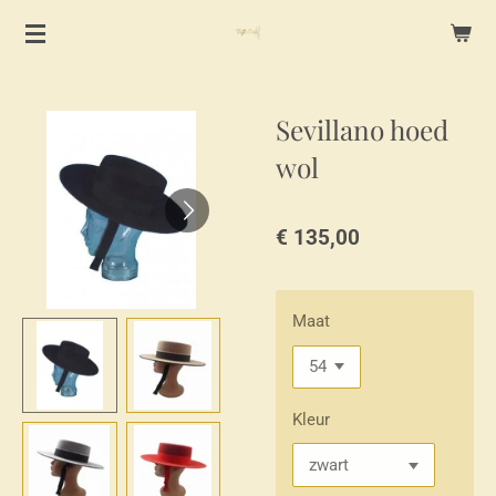
Ga
direct
naar
de
Sevillano hoed
hoofdinhoud
wol
€ 135,00
Maat
Kleur