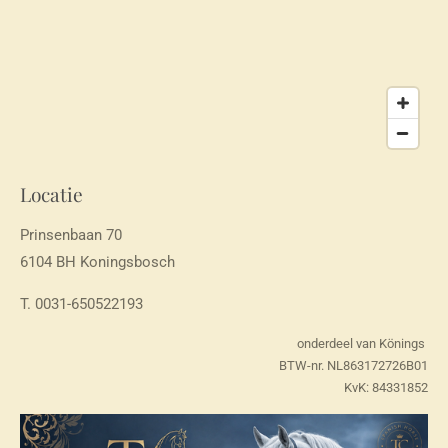
Locatie
Prinsenbaan 70
6104 BH Koningsbosch
T. 0031-650522193
onderdeel van Könings
BTW-nr. NL863172726B01
KvK:
84331852