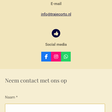
E-mail
info@trajecorto.nl
Social media
F
I
W
a
n
h
c
s
a
e
t
t
b
a
s
Neem contact met ons op
o
g
A
o
r
p
k
a
p
m
Naam *