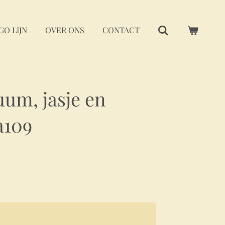
GO LIJN
OVER ONS
CONTACT
um, jasje en
a109