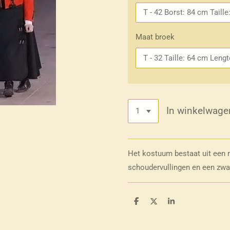
Maat broek
In winkelwage
Het kostuum bestaat uit een
schoudervullingen en een zwar
D
D
S
e
e
h
l
e
a
e
l
r