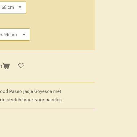
n
 rood Paseo jasje Goyesca met
te stretch broek voor caireles.