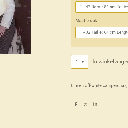
Maat broek
In winkelwage
Linnen off-white campero jasje
D
D
S
e
e
h
l
e
a
e
l
r
n
e