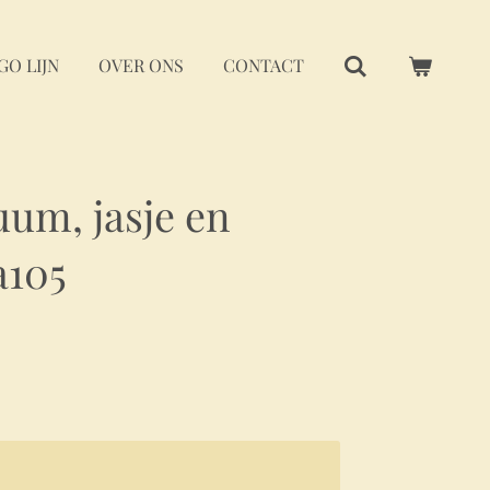
GO LIJN
OVER ONS
CONTACT
um, jasje en
a105