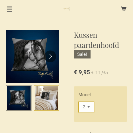
Ga
direct
naar
de
Kussen
hoofdinhoud
paardenhoofd
Sale!
€ 9,95
€ 11,95
Model