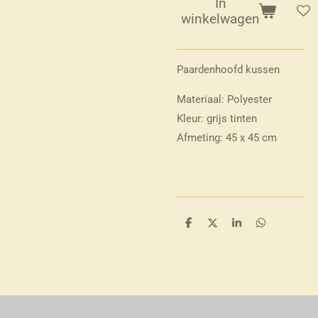
In
winkelwagen
Paardenhoofd kussen
Materiaal: Polyester
Kleur: grijs tinten
Afmeting: 45 x 45 cm
D
D
S
D
e
e
h
e
l
e
a
l
e
l
r
e
n
e
n